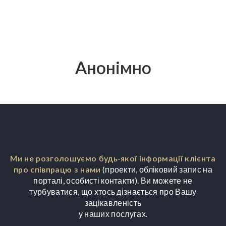
Анонімно
Ми не розголошуємо будь-якої інформації
клієнта
про співпрацю з нами
(проекти,
обліковий запис на
порталі, особисті контакти).
Ви можете не
турбуватися, що хтось дізнається
про Вашу
зацікавленість
у наших послугах.