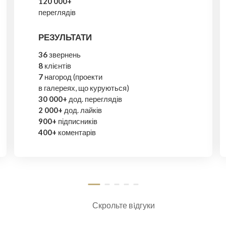
120 000+
переглядів
РЕЗУЛЬТАТИ
36
звернень
8
клієнтів
7
нагород (проекти
в галереях, що куруються)
30 000+
дод. переглядів
2 000+
дод. лайків
900+
підписників
400+
коментарів
Скрольте вiдгуки