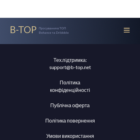
B-TOP
Просування в ТОП
Behance та Dribbble
Тех.пiдтримка:
support@b-top.net
Полiтика
конфiденцiйностi
Публiчна оферта
Політика повернення
Умови використання