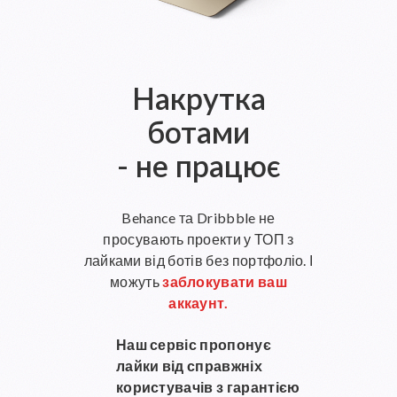
Накрутка
ботами
- не працює
Behance та Dribbble не
просувають проекти у ТОП з
лайками від ботів без портфоліо. І
можуть
заблокувати ваш
аккаунт.
Наш сервіс пропонує
лайки від справжніх
користувачів з гарантією