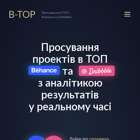
B-TOP
Просування в ТОП
Behance та Dribbble
Просування
проектів
в ТОП
та
з аналітикою
результатів
у реальному часі
Лайки від
справжніх